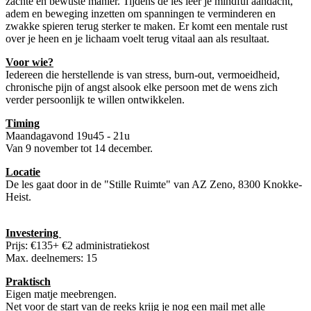
zachte en bewuste manier. Tijdens de les leer je mindful aandacht,
adem en beweging inzetten om spanningen te verminderen en
zwakke spieren terug sterker te maken. Er komt een mentale rust
over je heen en je lichaam voelt terug vitaal aan als resultaat.
Voor wie?
Iedereen die herstellende is van stress, burn-out, vermoeidheid,
chronische pijn of angst alsook elke persoon met de wens zich
verder persoonlijk te willen ontwikkelen.
Timing
Maandagavond 19u45 - 21u
Van 9 november tot 14 december.
Locatie
De les gaat door in de "Stille Ruimte" van AZ Zeno, 8300 Knokke-
Heist.
Investering
Prijs: €135+ €2 administratiekost
Max. deelnemers: 15
Praktisch
Eigen matje meebrengen.
Net voor de start van de reeks krijg je nog een mail met alle